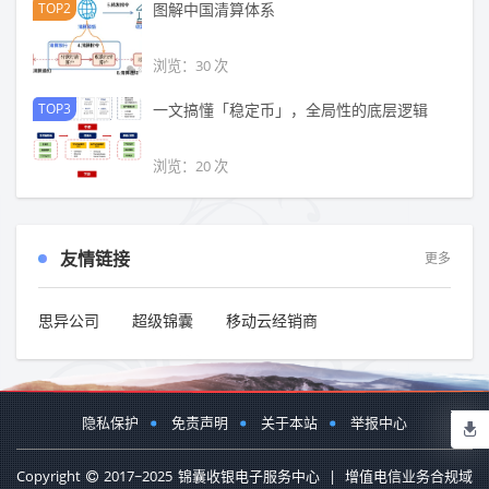
TOP2
图解中国清算体系
浏览：30 次
TOP3
一文搞懂「稳定币」，全局性的底层逻辑
浏览：20 次
友情链接
更多
思异公司
超级锦囊
移动云经销商
隐私保护
免责声明
关于本站
举报中心
Copyright
2017~2025
锦囊收银电子服务中心
|
增值电信业务合规域